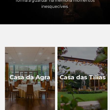
forma a guardar na memória momentos
FORA D' HORAS
inesquecíveis.
COZINHA CASUAL
COZINHA
INTERNACIONAL &
VEGETARIANA
COZINHA TRADICIONAL
TAPAS & PETISCOS
CONFEITARIAS,
PADARIAS E
PASTELARIAS
Casa da Agra
Casa das Tílias
TURISMO INDUSTRIAL
EXPERIÊNCIAS