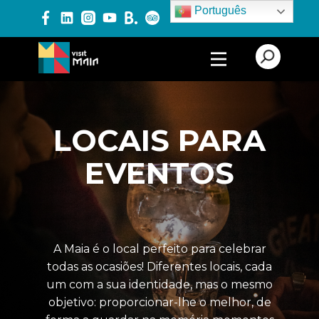
Português
PRODUTOS E SERVIÇOS
ALOJAMENTO
LOCAIS PARA
TURISMO CULTURAL
EVENTOS
TURISMO DE LAZER
TURISMO DE NATUREZA
TURISMO
GASTRONÓMICO
A Maia é o local perfeito para celebrar
todas as ocasiões! Diferentes locais, cada
LOCAIS PARA EVENTOS
um com a sua identidade, mas o mesmo
objetivo: proporcionar-lhe o melhor, de
PRODUTORES