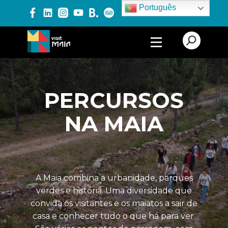
Português
PRODUTOS E SERVIÇOS
ALOJAMENTO
PERCURSOS
TURISMO CULTURAL
NA MAIA
TURISMO DE LAZER
TURISMO DE NATUREZA
CAMINHOS DE
SANTIAGO
A Maia combina a urbanidade, parques
verdes e história. Uma diversidade que
PARQUES
convida os visitantes e os maiatos a sair de
casa e conhecer tudo o que há para ver.
PERCURSOS NA MAIA