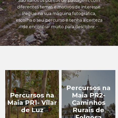
São vários os pontos de passagem, com
TURISMO
diferentes temas e motivos de interesse.
GASTRONÓMICO
Pegue na sua máquina fotográfica,
escolha o seu percurso e tenha a certeza
TURISMO INDUSTRIAL
de encontrar muito para descobrir.
EXPERIÊNCIAS
EVENTOS
BLOG
Percursos na
Percursos na
Maia PR2-
Maia PR1- Vilar
Caminhos
de Luz
Rurais de
Folgosa