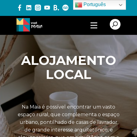
Português
PRODUTOS E SERVIÇOS
ALOJAMENTO
ALOJAMENTO
ALOJAMENTO LOCAL
LOCAL
EMPREENDIMENTOS
TURÍSTICOS
TURISMO CULTURAL
TURISMO DE LAZER
Na Maia é possível encontrar um vasto
espaço rural, que complementa o espaço
TURISMO DE NATUREZA
urbano, pontilhado de casas de lavrador
de grande interesse arquitetónico, e
TURISMO
GASTRONÓMICO