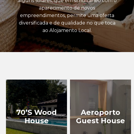
alguns solares, que em simultâneo com o
aparecimento de novos
TURISMO INDUSTRIAL
empreendimentos, permite uma oferta
diversificada e de qualidade no que toca
EXPERIÊNCIAS
ao Alojamento Local.
EVENTOS
BLOG
70’S Wood
Aeroporto
House
Guest House