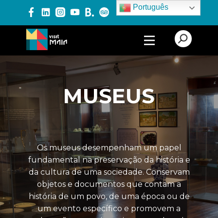
Português
PRODUTOS E SERVIÇOS
ALOJAMENTO
MUSEUS
TURISMO CULTURAL
ARQUITETURA
ARTE URBANA E
Os museus desempenham um papel
INSTALAÇÕES
ARTÍSTICAS
fundamental na preservação da história e
da cultura de uma sociedade. Conservam
ARTESANATO E
UNIDADES PRODUTIVAS
objetos e documentos que contam a
ARTESANAIS
história de um povo, de uma época ou de
um evento específico e promovem a
CAMINHOS DE
SANTIAGO