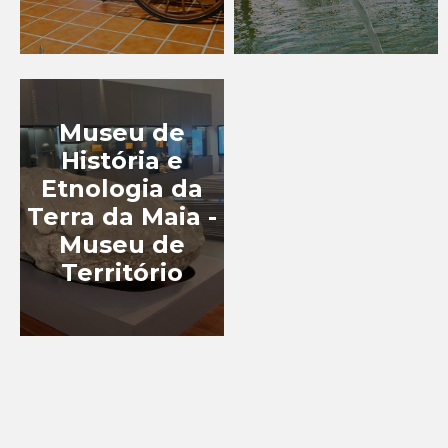
TURISMO
GASTRONÓMICO
TURISMO INDUSTRIAL
Museu de
EXPERIÊNCIAS
História e
Etnologia da
Terra da Maia -
EVENTOS
Museu de
Território
BLOG