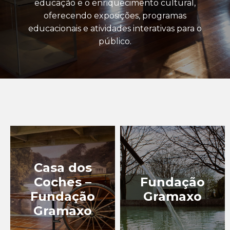
educação e o enriquecimento cultural,
oferecendo exposições, programas
EQUIPAMENTOS
CULTURAIS
educacionais e atividades interativas para o
público.
IGREJAS, CAPELAS E
CRUZEIROS
MIRADOUROS
MONUMENTOS, PRAÇAS
E ESTÁTUAS
MUSEUS
PATRIMÓNIO
INDUSTRIAL
Casa dos
PERCURSOS NA MAIA
Coches –
Fundação
Fundação
Gramaxo
TURISMO DE LAZER
Gramaxo
TURISMO DE NATUREZA