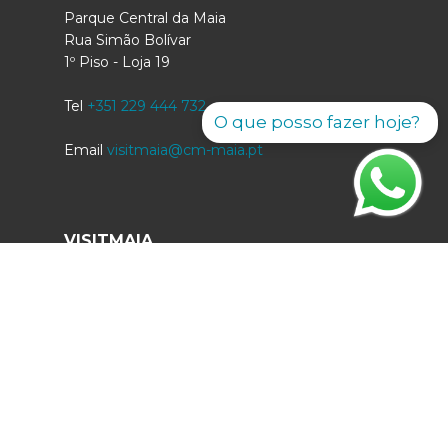
Parque Central da Maia
Rua Simão Bolívar
1º Piso - Loja 19
Tel
+351 229 444 732
O que posso fazer hoje?
Email
visitmaia@cm-maia.pt
VISITMAIA
O nosso blog
APP Visit Maia
Caminhos de Santiago
Percursos
Mapa Interativo
COMUNICAÇÃO