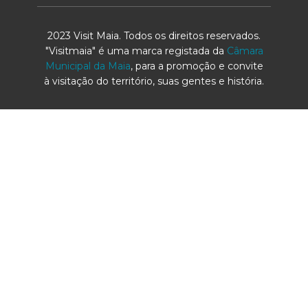
2023 Visit Maia. Todos os direitos reservados.
"Visitmaia" é uma marca registada da
Câmara
Municipal da Maia
, para a promoção e convite
à visitação do território, suas gentes e história.