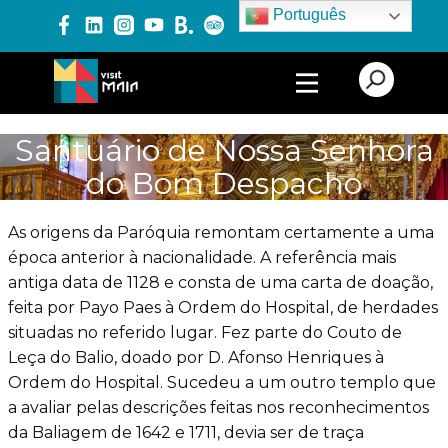
Português
PRODUTOS E SERVIÇOS
Santuário de Nossa Senhora
do Bom Despacho
EXPERIÊNCIAS
As origens da Paróquia remontam certamente a uma
época anterior à nacionalidade. A referência mais
EVENTOS
antiga data de 1128 e consta de uma carta de doação,
feita por Payo Paes à Ordem do Hospital, de herdades
situadas no referido lugar. Fez parte do Couto de
BLOG
Leça do Balio, doado por D. Afonso Henriques à
Ordem do Hospital. Sucedeu a um outro templo que
a avaliar pelas descrições feitas nos reconhecimentos
da Baliagem de 1642 e 1711, devia ser de traça