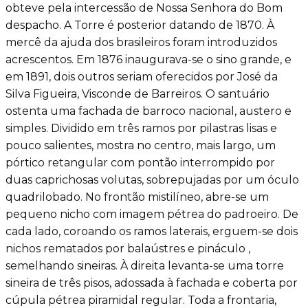
obteve pela intercessão de Nossa Senhora do Bom
despacho. A Torre é posterior datando de 1870. À
mercê da ajuda dos brasileiros foram introduzidos
acrescentos. Em 1876 inaugurava-se o sino grande, e
em 1891, dois outros seriam oferecidos por José da
Silva Figueira, Visconde de Barreiros. O santuário
ostenta uma fachada de barroco nacional, austero e
simples. Dividido em três ramos por pilastras lisas e
pouco salientes, mostra no centro, mais largo, um
pórtico retangular com pontão interrompido por
duas caprichosas volutas, sobrepujadas por um óculo
quadrilobado. No frontão mistilíneo, abre-se um
pequeno nicho com imagem pétrea do padroeiro. De
cada lado, coroando os ramos laterais, erguem-se dois
nichos rematados por balaústres e pináculo ,
semelhando sineiras. À direita levanta-se uma torre
sineira de três pisos, adossada à fachada e coberta por
cúpula pétrea piramidal regular. Toda a frontaria,