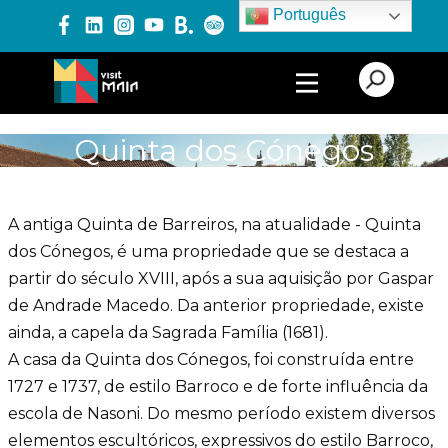
Português
PRODUTOS E SERVIÇOS
Quinta dos Cónegos
EXPERIÊNCIAS
A antiga Quinta de Barreiros, na atualidade - Quinta
dos Cónegos, é uma propriedade que se destaca a
EVENTOS
partir do século XVIII, após a sua aquisição por Gaspar
de Andrade Macedo. Da anterior propriedade, existe
ainda, a capela da Sagrada Família (1681).
BLOG
A casa da Quinta dos Cónegos, foi construída entre
1727 e 1737, de estilo Barroco e de forte influência da
escola de Nasoni. Do mesmo período existem diversos
elementos escultóricos, expressivos do estilo Barroco,