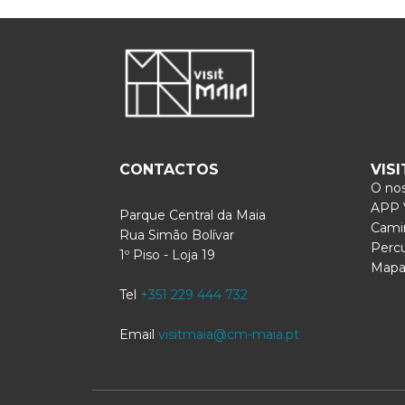
CONTACTOS
VIS
O nos
APP V
Parque Central da Maia
Cami
Rua Simão Bolívar
Perc
1º Piso - Loja 19
Mapa 
Tel
+351 229 444 732
Email
visitmaia@cm-maia.pt