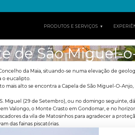
PRODUTOS E SERVIÇOS
EXPERIÊ
e de São Miguel-o
oncelho da Maia, situando-se numa elevação de geologia
o eucalipto.
 mais alto se encontra a Capela de São Miguel-O-Anjo, 
 S. Miguel (29 de Setembro), ou no domingo seguinte, dá
a em Valongo, o Monte Crasto em Gondomar, e no horizon
escadores da vila de Matosinhos para agradecer a proteçã
am das fainas piscatórias.