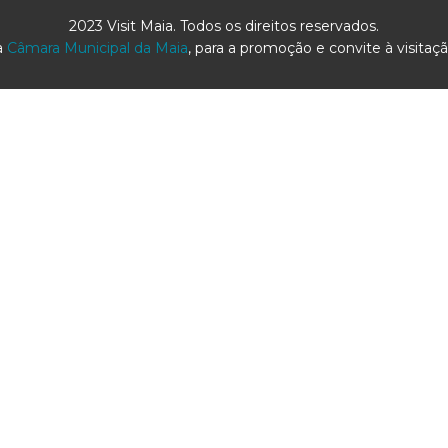
2023 Visit Maia. Todos os direitos reservados.
a
Câmara Municipal da Maia
, para a promoção e convite à visitação