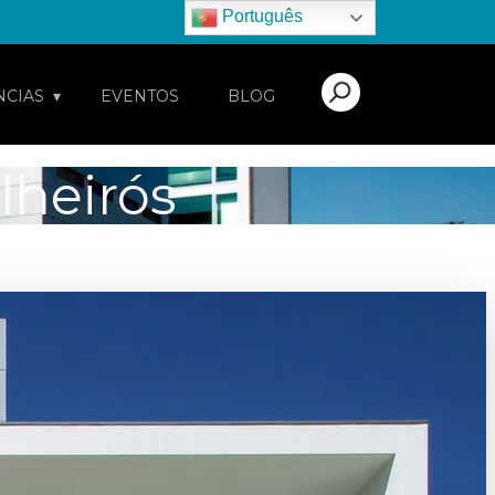
Português
NCIAS
EVENTOS
BLOG
lheirós