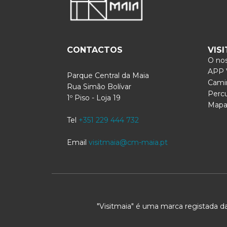
CONTACTOS
VIS
O nos
APP V
Parque Central da Maia
Cami
Rua Simão Bolívar
Perc
1º Piso - Loja 19
Mapa 
Tel
+351 229 444 732
Email
visitmaia@cm-maia.pt
"Visitmaia" é uma marca registada d