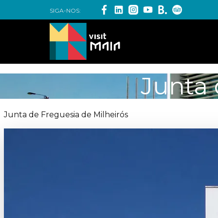
SIGA-NOS:
Junta 
Junta de Freguesia de Milheirós