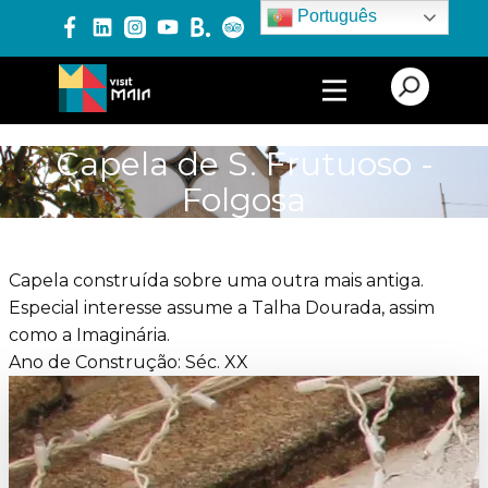
Português
PRODUTOS E SERVIÇOS
Capela de S. Frutuoso -
Folgosa
EXPERIÊNCIAS
Capela construída sobre uma outra mais antiga.
EVENTOS
Especial interesse assume a Talha Dourada, assim
como a Imaginária.
Ano de Construção: Séc. XX
BLOG