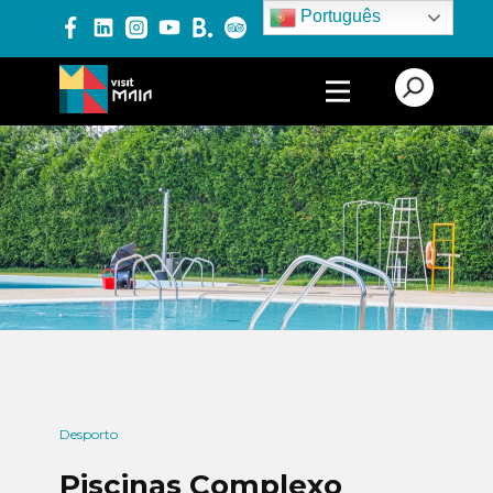
Português
PRODUTOS E SERVIÇOS
EXPERIÊNCIAS
EVENTOS
BLOG
Desporto
Piscinas Complexo