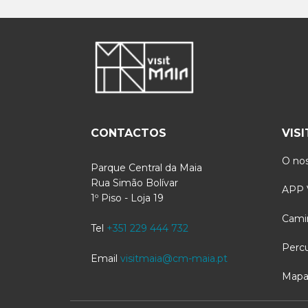
CONTACTOS
VIS
O nos
Parque Central da Maia
Rua Simão Bolívar
APP V
1º Piso - Loja 19
Cami
Tel
+351 229 444 732
Perc
Email
visitmaia@cm-maia.pt
Mapa 