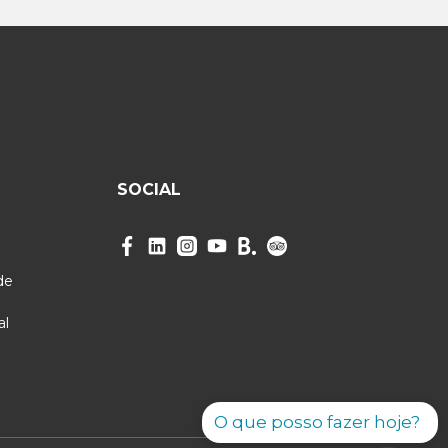
SOCIAL
de
al
O que posso fazer hoje?