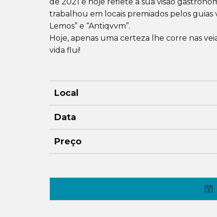
de 2021 e hoje reflete a sua visão gastron
trabalhou em locais premiados pelos guias
Lemos” e “Antiqvvm”.
Hoje, apenas uma certeza lhe corre nas veia
vida flui!
Local
Data
Preço