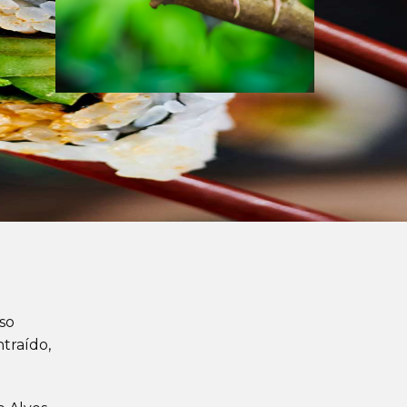
so
traído,