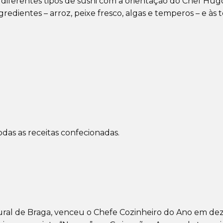
diferentes tipos de sushi com a orientação do Chef Hugo
dientes – arroz, peixe fresco, algas e temperos – e às t
das as receitas confecionadas.
tural de Braga, venceu o Chefe Cozinheiro do Ano em d