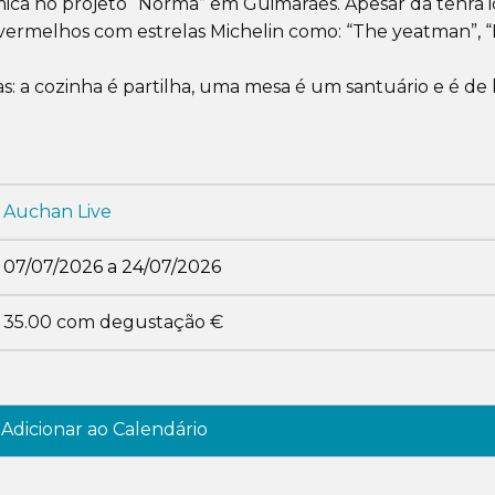
ómica no projeto “Norma” em Guimarães. Apesar da tenra 
 vermelhos com estrelas Michelin como: “The yeatman”, 
s: a cozinha é partilha, uma mesa é um santuário e é de 
Auchan Live
07/07/2026 a 24/07/2026
35.00 com degustação €
Adicionar ao Calendário