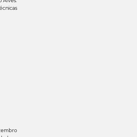
 Alves.
écnicas
ezembro