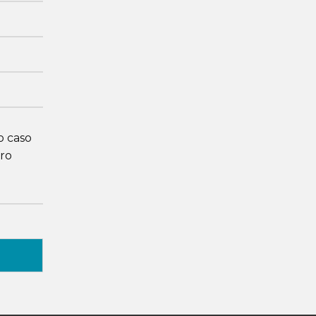
o caso
ro