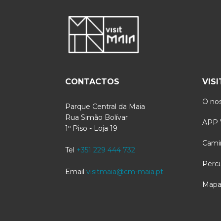
CONTACTOS
VIS
O nos
Parque Central da Maia
Rua Simão Bolívar
APP V
1º Piso - Loja 19
Cami
Tel
+351 229 444 732
Perc
Email
visitmaia@cm-maia.pt
Mapa 