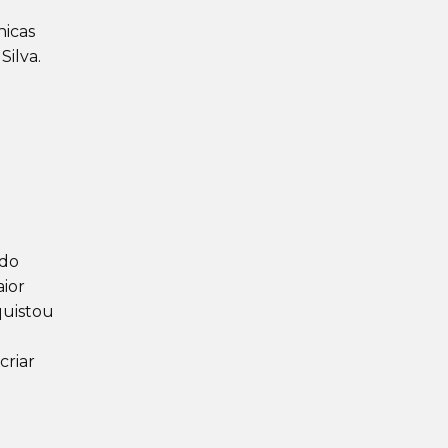
nicas
Silva.
ido
aior
quistou
criar