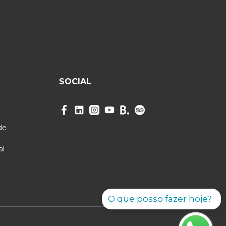
SOCIAL
de
al
O que posso fazer hoje?