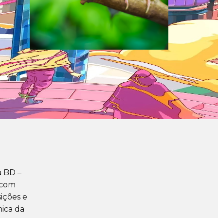
a BD –
 com
ições e
nica da