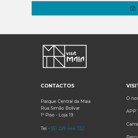
CONTACTOS
VIS
O nos
Parque Central da Maia
Rua Simão Bolívar
APP V
1º Piso - Loja 19
Cami
Tel
+351 229 444 732
Perc