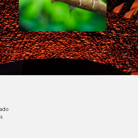
cado
s