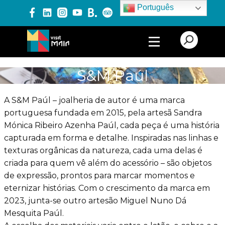
Português
PRODUTOS E SERVIÇOS
S&M Paúl
EXPERIÊNCIAS
A S&M Paúl – joalheria de autor é uma marca
portuguesa fundada em 2015, pela artesã Sandra
Mónica Ribeiro Azenha Paúl, cada peça é uma história
EVENTOS
capturada em forma e detalhe. Inspiradas nas linhas e
texturas orgânicas da natureza, cada uma delas é
criada para quem vê além do acessório – são objetos
BLOG
de expressão, prontos para marcar momentos e
eternizar histórias. Com o crescimento da marca em
2023, junta-se outro artesão Miguel Nuno Dá
Mesquita Paúl.