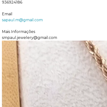
936924186
Email
sapaul.m@gmail.com
Mais Informações
smpaul.jewelery@gmail.com