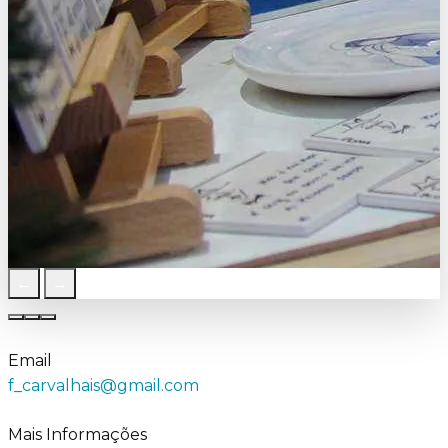
←
→
Email
f_carvalhais@gmail.com
Mais Informações