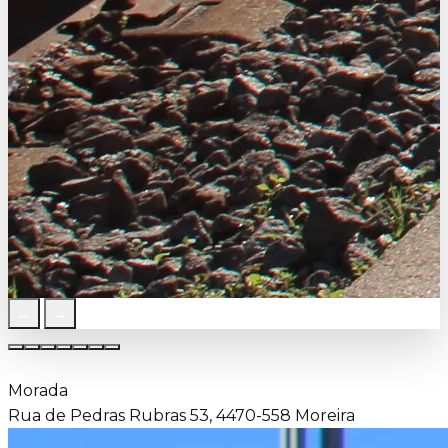
←
→
Morada
Rua de Pedras Rubras 53, 4470-558 Moreira