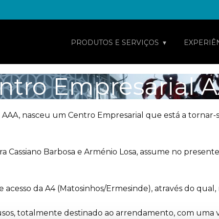
PRODUTOS E SERVIÇOS
EXPERIÊ
ntro Empresarial 
eos AAA, nasceu um Centro Empresarial que está a torna
tura Cassiano Barbosa e Arménio Losa, assume no prese
e acesso da A4 (Matosinhos/Ermesinde), através do qual, r
sos, totalmente destinado ao arrendamento, com uma va