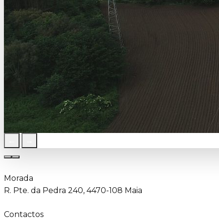
←
→
Morada
R. Pte. da Pedra 240, 4470-108 Maia
Contactos